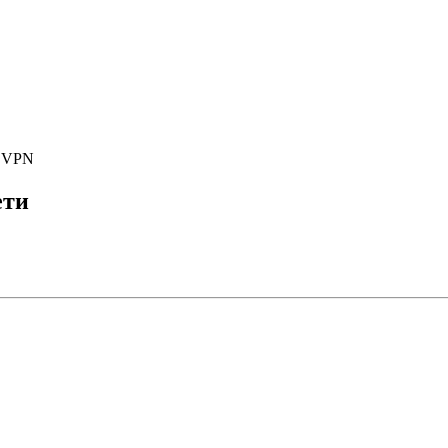
е VPN
ети