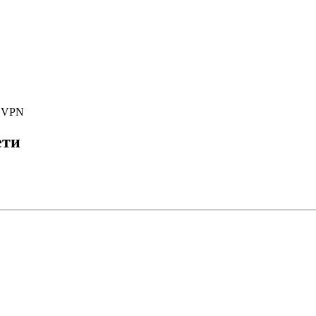
е VPN
ети