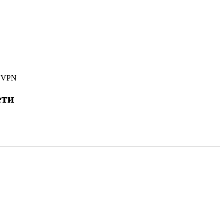
е VPN
ети