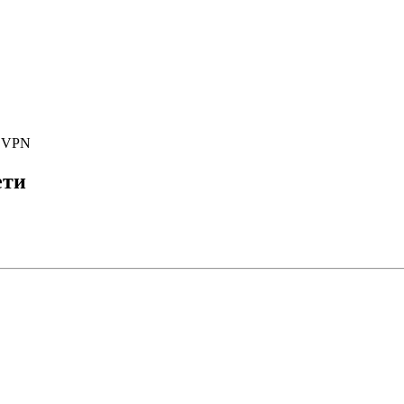
е VPN
ети