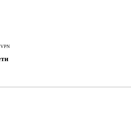
е VPN
ети