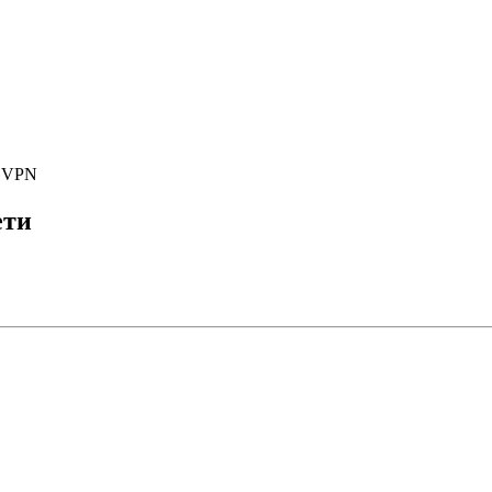
е VPN
ети