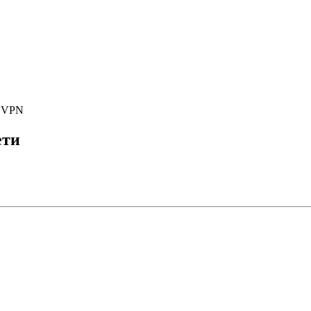
е VPN
ети