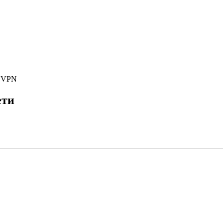
е VPN
ети