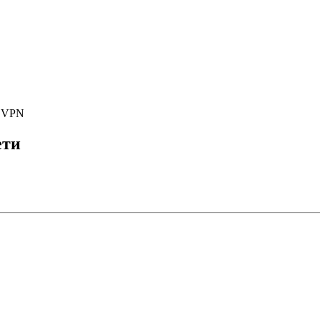
е VPN
ети