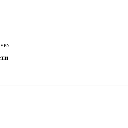
е VPN
ети