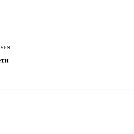
е VPN
ети